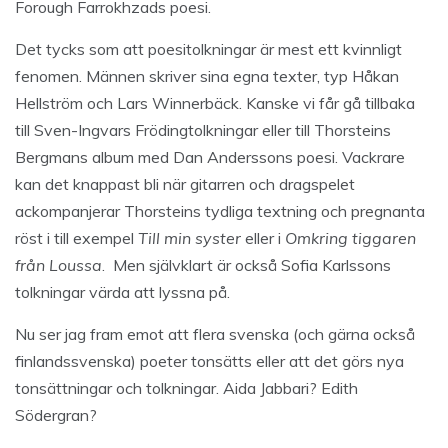
Forough Farrokhzads poesi.
Det tycks som att poesitolkningar är mest ett kvinnligt
fenomen. Männen skriver sina egna texter, typ Håkan
Hellström och Lars Winnerbäck. Kanske vi får gå tillbaka
till Sven-Ingvars Frödingtolkningar eller till Thorsteins
Bergmans album med Dan Anderssons poesi. Vackrare
kan det knappast bli när gitarren och dragspelet
ackompanjerar Thorsteins tydliga textning och pregnanta
röst i till exempel
Till min syster
eller i
Omkring tiggaren
från Loussa
. Men självklart är också Sofia Karlssons
tolkningar värda att lyssna på.
Nu ser jag fram emot att flera svenska (och gärna också
finlandssvenska) poeter tonsätts eller att det görs nya
tonsättningar och tolkningar. Aida Jabbari? Edith
Södergran?