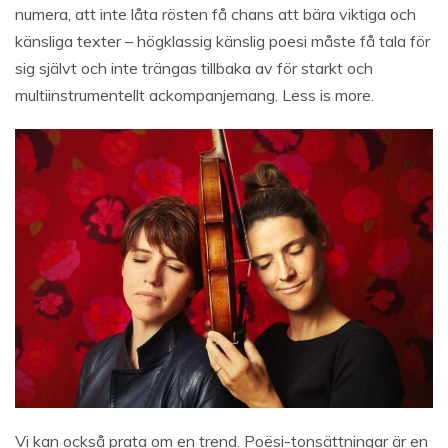
numera, att inte låta rösten få chans att bära viktiga och
känsliga texter – högklassig känslig poesi måste få tala för
sig självt och inte trängas tillbaka av för starkt och
multiinstrumentellt ackompanjemang. Less is more.
Vi kan också prata om en trend. Poësi-tonsättningar är en