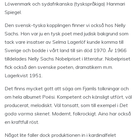
Löwenmark och sydafrikanska (tyskspråkiga) Hanmari
Spiegel.
Den svensk-tyska kopplingen finner vi också hos Nelly
Sachs. Hon var ju en tysk poet med judisk bakgrund som
tack vare insatser av Selma Lagerlöf kunde komma till
Sverige och bodde i vårt land till sin död 1970. År 1966
tilldelades Nelly Sachs Nobelpriset i litteratur. Nobelpriset
fick också den svenske poeten, dramatikern m.m.
Lagerkvist 1951.
Det finns mycket gott att säga om Fjarrils tolkningar och
om hela albumet Poësi. Kompetent och känsligt utfört, väl
producerat, melodiskt. Väl tonsatt, som till exempel i
Det
goda varma skenet
. Modernt, folkrockigt. Aino har också
en kraftfull röst.
Något lite faller dock produktionen in i kardinalfelet