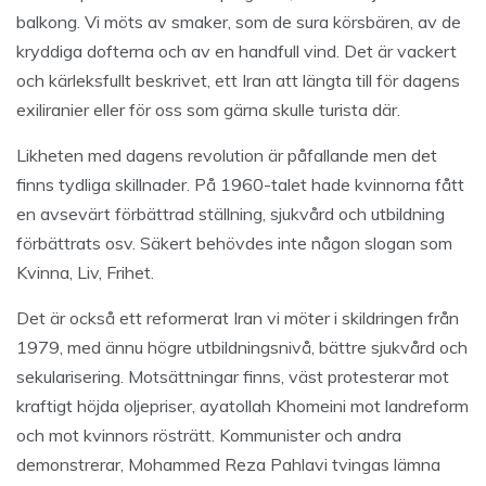
balkong. Vi möts av smaker, som de sura körsbären, av de
kryddiga dofterna och av en handfull vind. Det är vackert
och kärleksfullt beskrivet, ett Iran att längta till för dagens
exiliranier eller för oss som gärna skulle turista där.
Likheten med dagens revolution är påfallande men det
finns tydliga skillnader. På 1960-talet hade kvinnorna fått
en avsevärt förbättrad ställning, sjukvård och utbildning
förbättrats osv. Säkert behövdes inte någon slogan som
Kvinna, Liv, Frihet.
Det är också ett reformerat Iran vi möter i skildringen från
1979, med ännu högre utbildningsnivå, bättre sjukvård och
sekularisering. Motsättningar finns, väst protesterar mot
kraftigt höjda oljepriser, ayatollah Khomeini mot landreform
och mot kvinnors rösträtt. Kommunister och andra
demonstrerar, Mohammed Reza Pahlavi tvingas lämna