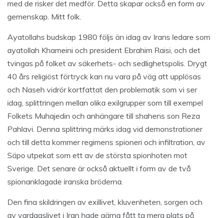
med de risker det medför. Detta skapar också en form av
gemenskap. Mitt folk.
Ayatollahs budskap 1980 följs än idag av Irans ledare som
ayatollah Khameini och president Ebrahim Raisi, och det
tvingas på folket av säkerhets- och sedlighetspolis. Drygt
40 års religiöst förtryck kan nu vara på väg att upplösas
och Naseh vidrör kortfattat den problematik som vi ser
idag, splittringen mellan olika exilgrupper som till exempel
Folkets Muhajedin och anhängare till shahens son Reza
Pahlavi. Denna splittring märks idag vid demonstrationer
och till detta kommer regimens spioneri och infiltration, av
Säpo utpekat som ett av de största spionhoten mot
Sverige. Det senare är också aktuellt i form av de två
spionanklagade iranska bröderna.
Den fina skildringen av exillivet, kluvenheten, sorgen och
av vardagslivet i Iran hade gärna fått ta mera plats på