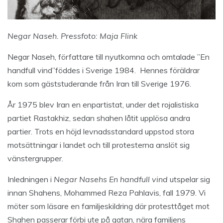
Negar Naseh. Pressfoto: Maja Flink
Negar Naseh, författare till nyutkomna och omtalade ”En
handfull vind”föddes i Sverige 1984. Hennes föräldrar
kom som gäststuderande från Iran till Sverige 1976.
År 1975 blev Iran en enpartistat, under det rojalistiska
partiet Rastakhiz, sedan shahen låtit upplösa andra
partier. Trots en höjd levnadsstandard uppstod stora
motsättningar i landet och till protesterna anslöt sig
vänstergrupper.
Inledningen i
Negar Nasehs En handfull vind
utspelar sig
innan Shahens, Mohammed Reza Pahlavis, fall 1979. Vi
möter som läsare en familjeskildring där protesttåget mot
Shahen passerar förbi ute på gatan, nära familjens