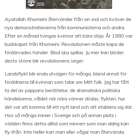
Ayatollah Khomeini återvänder från sin exil och kväver de
nya demonstrationerna från kommunisterna och andra.
Efter en månad tvingas kvinnor att bära slöja. År 1980 var
budskapet från Khomeini: Revolutionen måste kapa de
fördärvades händer. Blod ska spillas. Ju mer Iran blöder,
desto större blir revolutionens seger.
Landsflykt blir enda utvägen för många, bland annat för
föräldrarna till kvinnan som talar om Mitt folk. Jag har fått
ta del av pappans berättelse, de dramatiska politiska
händelserna, våldet när nära vänner dödas, flykten, hur
det var att komma till ett nytt land och att etablera sig där.
Hos så många iranier i Sverige och på annan plats i
världen finns detta alltid som minnen som man aldrig kan
fly ifrån. Inte heller kan man eller vågar man återvända,