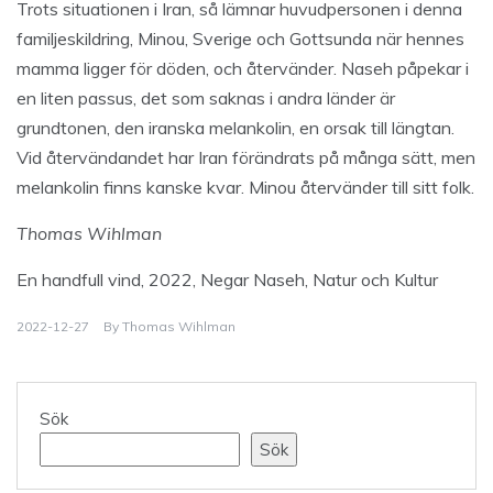
Trots situationen i Iran, så lämnar huvudpersonen i denna
familjeskildring, Minou, Sverige och Gottsunda när hennes
mamma ligger för döden, och återvänder. Naseh påpekar i
en liten passus, det som saknas i andra länder är
grundtonen, den iranska melankolin, en orsak till längtan.
Vid återvändandet har Iran förändrats på många sätt, men
melankolin finns kanske kvar. Minou återvänder till sitt folk.
Thomas Wihlman
En handfull vind, 2022, Negar Naseh, Natur och Kultur
2022-12-27
By
Thomas Wihlman
Sök
Sök