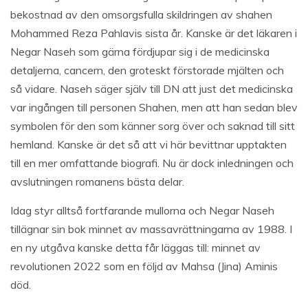
bekostnad av den omsorgsfulla skildringen av shahen
Mohammed Reza Pahlavis sista år. Kanske är det läkaren i
Negar Naseh som gärna fördjupar sig i de medicinska
detaljerna, cancern, den groteskt förstorade mjälten och
så vidare. Naseh säger själv till DN att just det medicinska
var ingången till personen Shahen, men att han sedan blev
symbolen för den som känner sorg över och saknad till sitt
hemland. Kanske är det så att vi här bevittnar upptakten
till en mer omfattande biografi. Nu är dock inledningen och
avslutningen romanens bästa delar.
Idag styr alltså fortfarande mullorna och Negar Naseh
tillägnar sin bok minnet av massavrättningarna av 1988. I
en ny utgåva kanske detta får läggas till: minnet av
revolutionen 2022 som en följd av Mahsa (Jina) Aminis
död.