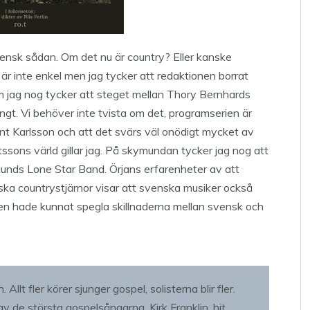
svensk sådan. Om det nu är country? Eller kanske
r inte enkel men jag tycker att redaktionen borrat
 om jag nog tycker att steget mellan Thory Bernhards
ångt. Vi behöver inte tvista om det, programserien är
rnt Karlsson och att det svärs väl onödigt mycket av
sons värld gillar jag. På skymundan tycker jag nog att
lunds Lone Star Band. Örjans erfarenheter av att
ka countrystjärnor visar att svenska musiker också
en hade kunnat spegla skillnaderna mellan svensk och
 Allt fler körer sjunger gospel, solisterna blir fler.
 de största gospelsångarna, Kirk Franklin, hit,