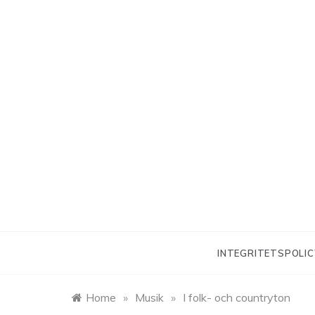
Skip
to
content
INTEGRITETSPOLIC
Home
»
Musik
»
I folk- och countryton