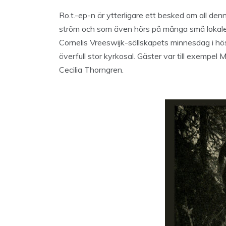
Ro.t.-ep-n är ytterligare ett besked om all den
ström och som även hörs på många små lokaler. 
Cornelis Vreeswijk-sällskapets minnesdag i hös
överfull stor kyrkosal. Gäster var till exempe
Cecilia Thorngren.