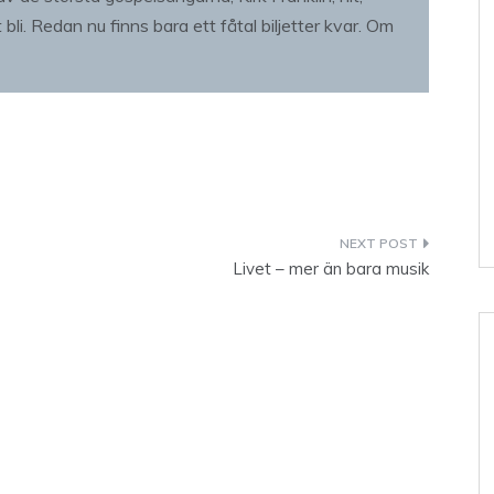
 bli. Redan nu finns bara ett fåtal biljetter kvar. Om
Livet – mer än bara musik