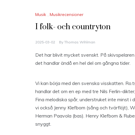
Musik
,
Musikrecensioner
I folk- och countryton
2025-03-02
By
Thomas Wihlman
Det har blivit mycket svenskt. På skivspelaren s
det handlar ändå en hel del om gångna tider.
Vi kan börja med den svenska visskatten. Ro.ts
handlar det om en ep med tre Nils Ferlin-dikte
Fina melodiska spår, understruket inte minst i
vi också Jenny Klefbom (sång och tvärflöjt), Wi
Herman Paavola (bas). Henry Klefbom & Ruben
snyggt.