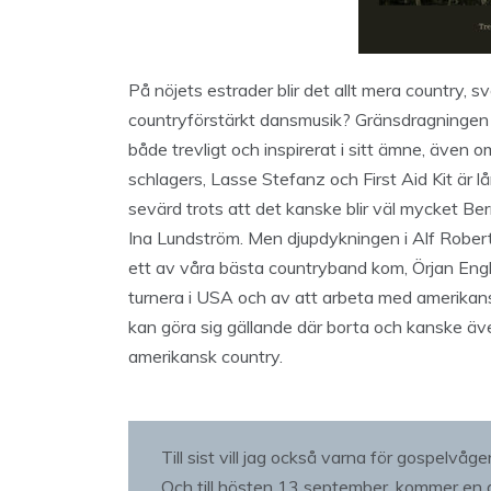
På nöjets estrader blir det allt mera country, 
countryförstärkt dansmusik? Gränsdragningen ä
både trevligt och inspirerat i sitt ämne, även
schlagers, Lasse Stefanz och First Aid Kit är l
sevärd trots att det kanske blir väl mycket Be
Ina Lundström. Men djupdykningen i Alf Roberts
ett av våra bästa countryband kom, Örjan Eng
turnera i USA och av att arbeta med amerikans
kan göra sig gällande där borta och kanske äv
amerikansk country.
Till sist vill jag också varna för gospelvågen.
Och till hösten 13 september, kommer en av