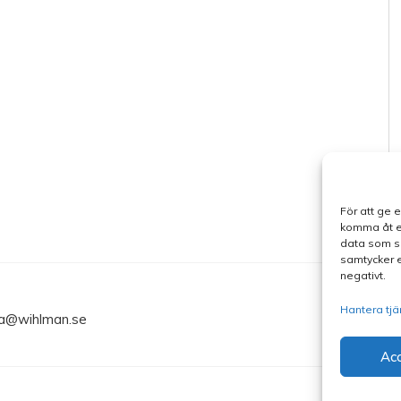
För att ge 
komma åt en
data som su
samtycker e
negativt.
Hantera tjä
ma@wihlman.se
Ac