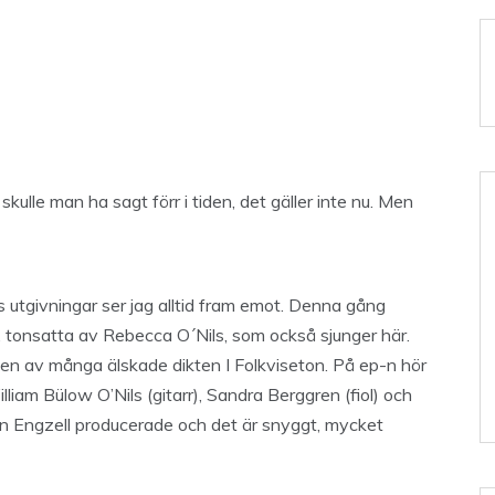
kulle man ha sagt förr i tiden, det gäller inte nu. Men
 utgivningar ser jag alltid fram emot. Denna gång
r, tonsatta av Rebecca O´Nils, som också sjunger här.
 den av många älskade dikten I Folkviseton. På ep-n hör
lliam Bülow O’Nils (gitarr), Sandra Berggren (fiol) och
 Engzell producerade och det är snyggt, mycket