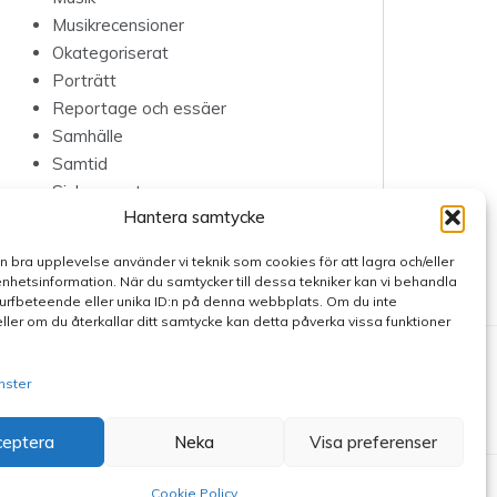
Musikrecensioner
Okategoriserat
Porträtt
Reportage och essäer
Samhälle
Samtid
Sjukrapport
Hantera samtycke
Teater
en bra upplevelse använder vi teknik som cookies för att lagra och/eller
hetsinformation. När du samtycker till dessa tekniker kan vi behandla
rfbeteende eller unika ID:n på denna webbplats. Om du inte
ller om du återkallar ditt samtycke kan detta påverka vissa funktioner
nster
ceptera
Neka
Visa preferenser
Cookie Policy