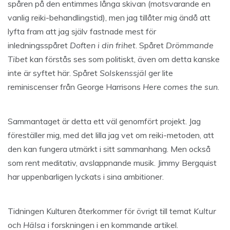
spåren på den entimmes långa skivan (motsvarande en
vanlig reiki-behandlingstid), men jag tillåter mig ändå att
lyfta fram att jag själv fastnade mest för
inledningsspåret
Doften i din frihet
. Spåret
Drömmande
Tibet
kan förstås ses som politiskt, även om detta kanske
inte är syftet här. Spåret
Solskenssjäl
ger lite
reminiscenser från George Harrisons
Here comes the sun
.
Sammantaget är detta ett väl genomfört projekt. Jag
föreställer mig, med det lilla jag vet om reiki-metoden, att
den kan fungera utmärkt i sitt sammanhang. Men också
som rent meditativ, avslappnande musik. Jimmy Bergquist
har uppenbarligen lyckats i sina ambitioner.
Tidningen Kulturen återkommer för övrigt till temat
Kultur
och Hälsa
i forskningen i en kommande artikel.