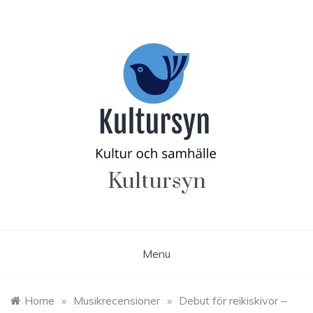
Skip
to
content
Kultursyn
Menu
Home
»
Musikrecensioner
»
Debut för reikiskivor –