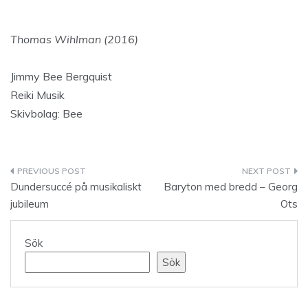
Thomas Wihlman (2016)
Jimmy Bee Bergquist
Reiki Musik
Skivbolag: Bee
Inläggsnavigering
Dundersuccé på musikaliskt
Baryton med bredd – Georg
jubileum
Ots
Sök
Sök