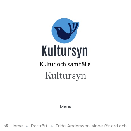
Skip
to
content
Kultursyn
Menu
Home
»
Porträtt
»
Frida Andersson, sinne för ord och