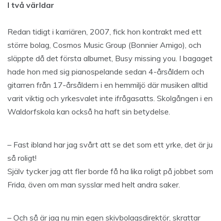
I två världar
Redan tidigt i karriären, 2007, fick hon kontrakt med ett
större bolag, Cosmos Music Group (Bonnier Amigo), och
släppte då det första albumet, Busy missing you. I bagaget
hade hon med sig pianospelande sedan 4-årsåldern och
gitarren från 17-årsåldern i en hemmiljö där musiken alltid
varit viktig och yrkesvalet inte ifrågasatts. Skolgången i en
Waldorfskola kan också ha haft sin betydelse.
– Fast ibland har jag svårt att se det som ett yrke, det är ju
så roligt!
Själv tycker jag att fler borde få ha lika roligt på jobbet som
Frida, även om man sysslar med helt andra saker.
– Och så är jag nu min egen skivbolagsdirektör, skrattar