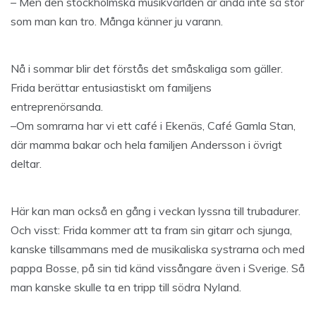
– Men den stockholmska musikvärlden är ändå inte så stor
som man kan tro. Många känner ju varann.
Nå i sommar blir det förstås det småskaliga som gäller.
Frida berättar entusiastiskt om familjens
entreprenörsanda.
–Om somrarna har vi ett café i Ekenäs, Café Gamla Stan,
där mamma bakar och hela familjen Andersson i övrigt
deltar.
Här kan man också en gång i veckan lyssna till trubadurer.
Och visst: Frida kommer att ta fram sin gitarr och sjunga,
kanske tillsammans med de musikaliska systrarna och med
pappa Bosse, på sin tid känd vissångare även i Sverige. Så
man kanske skulle ta en tripp till södra Nyland.