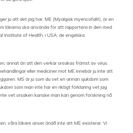
ger ju att det jag har, ME (Myalgisk myencofalit), är en
om läkarna ska använda för att rapportera in den med.
 Institute of Health, i USA, de engelska
en, annat än att den verkar orsakas främst av virus
a behandlingar eller mediciner mot ME innebär ju inte att
dläggaren. MS är ju som du vet en annan sjukdom som
jukdom som man inte har en riktigt förklaring vet jag
n inte vet orsaken kanske man kan genom forskning nå
n, våra läkare anser ändå inte att ME existerar. Vi