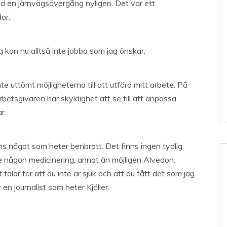
vid en järnvägsövergång nyligen. Det var ett
or.
Jag kan nu alltså inte jobba som jag önskar.
te uttömt möjligheterna till att utföra mitt arbete. På
rbetsgivaren har skyldighet att se till att anpassa
r.
ns något som heter benbrott. Det finns ingen tydlig
nte någon medicinering, annat än möjligen Alvedon.
talar för att du inte är sjuk och att du fått det som jag
 en journalist som heter Kjöller.