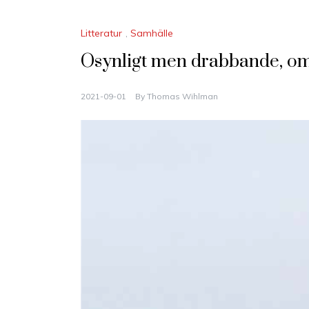
Litteratur
,
Samhälle
Osynligt men drabbande, 
2021-09-01
By
Thomas Wihlman