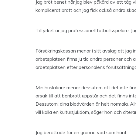
Jag bröt benet när jag blev påkörd av ett tåg 
komplicerat brott och jag fick också andra skad
Till yrket är jag professionell fotbollsspelare. 
Försäkringskassan menar i sitt avslag att jag in
arbetsplatsen finns ju tio andra personer och a
arbetsplatsen efter personalens förutsättninga
Min husläkare menar dessutom att det inte fin
orsak till att benbrott uppstår och det finns i
Dessutom: dina blodvärden är helt normala. Allt 
vill kalla en kultursjukdom, säger hon och citerar
Jag berättade för en granne vad som hänt.