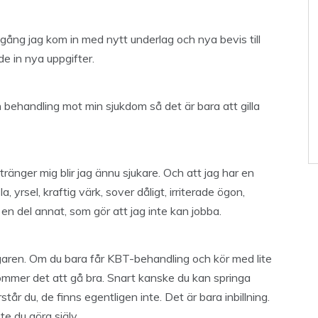
e gång jag kom in med nytt underlag och nya bevis till
e in nya uppgifter.
on behandling mot min sjukdom så det är bara att gilla
tränger mig blir jag ännu sjukare. Och att jag har en
sel, kraftig värk, sover dåligt, irriterade ögon,
 en del annat, som gör att jag inte kan jobba.
ggaren. Om du bara får KBT-behandling och kör med lite
ommer det att gå bra. Snart kanske du kan springa
år du, de finns egentligen inte. Det är bara inbillning.
te du göra själv.