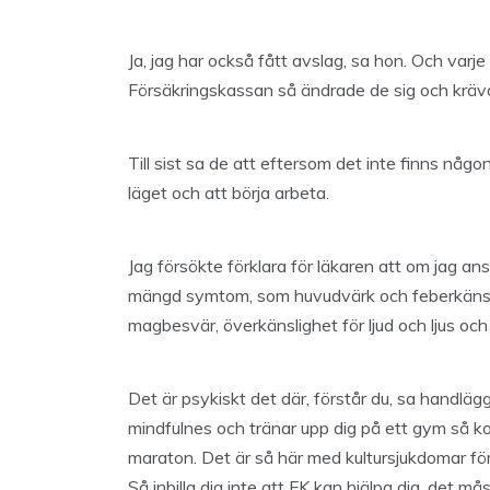
Ja, jag har också fått avslag, sa hon. Och varj
Försäkringskassan så ändrade de sig och krävd
Till sist sa de att eftersom det inte finns någ
läget och att börja arbeta.
Jag försökte förklara för läkaren att om jag ans
mängd symtom, som huvudvärk och feberkänsla, yr
magbesvär, överkänslighet för ljud och ljus och
Det är psykiskt det där, förstår du, sa handlä
mindfulnes och tränar upp dig på ett gym så k
maraton. Det är så här med kultursjukdomar först
Så inbilla dig inte att FK kan hjälpa dig, det mås