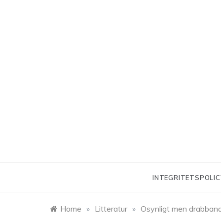
Skip
to
content
INTEGRITETSPOLIC
Home
»
Litteratur
»
Osynligt men drabban