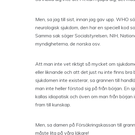
Men, sa jag till sist, innan jag gav upp. WHO sä
neurologisk sjukdom, den har en speciell kod s
Samma sak säger Socialstyrelsen, NIH, National
myndigheterna, de norska osv.
Att man inte vet riktigt så mycket om sjukdom
eller liknande och att det just nu inte finns br
sjukdomen inte existerar, sa grannen till han
man inte heller förstod sig på från början. En s
kallas idiopatisk och även om man från börja
fram till kunskap.
Men, sa damen på Försäkringskassan till granne
måste lita på våra läkare!