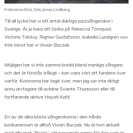
Fröknarna Elvis, foto Jonas Lindberg
Till all lycka har vi ett antal duktiga jazzsångerskor i
Sverige. Är ju bara att tänka på Rebecca Törnqvist,
Victoria Tolstoy, Rigmor Gustafsson, Isabella Lundgren osv.
Inte minst har vi Vivian Buczek.
Möjligen har vi inte samma bredd bland manliga sångare,
och det är förstås tråkigt – kan vara värt att fundera över
varför. Kvinnorna har tagit över, men jag ser inte riktigt
ännu arvtagare till avlidne Svante Thuresson eller till
fortfarande aktive Hayati Kafé.
En av de allra bästa sångerskorna i den hårda
konkurrensen är alltså Vivian Buczek. Nu är hon aktuell
med albumet ”Roots”, ett passande namn för den som är