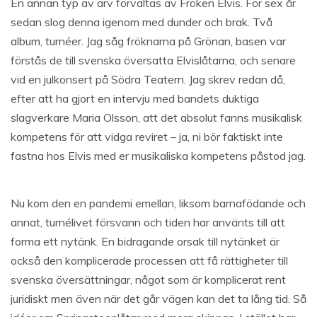
En annan typ av arv förvaltas av Fröken Elvis. För sex år
sedan slog denna igenom med dunder och brak. Två
album, turnéer. Jag såg fröknarna på Grönan, basen var
förstås de till svenska översatta Elvislåtarna, och senare
vid en julkonsert på Södra Teatern. Jag skrev redan då,
efter att ha gjort en intervju med bandets duktiga
slagverkare Maria Olsson, att det absolut fanns musikalisk
kompetens för att vidga reviret – ja, ni bör faktiskt inte
fastna hos Elvis med er musikaliska kompetens påstod jag.
Nu kom den en pandemi emellan, liksom barnafödande och
annat, turnélivet försvann och tiden har använts till att
forma ett nytänk. En bidragande orsak till nytänket är
också den komplicerade processen att få rättigheter till
svenska översättningar, något som är komplicerat rent
juridiskt men även när det går vägen kan det ta lång tid. Så