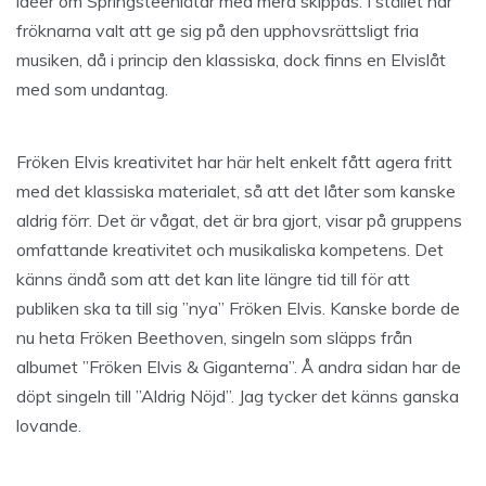
idéer om Springsteenlåtar med mera skippas. I stället har
fröknarna valt att ge sig på den upphovsrättsligt fria
musiken, då i princip den klassiska, dock finns en Elvislåt
med som undantag.
Fröken Elvis kreativitet har här helt enkelt fått agera fritt
med det klassiska materialet, så att det låter som kanske
aldrig förr. Det är vågat, det är bra gjort, visar på gruppens
omfattande kreativitet och musikaliska kompetens. Det
känns ändå som att det kan lite längre tid till för att
publiken ska ta till sig ”nya” Fröken Elvis. Kanske borde de
nu heta Fröken Beethoven, singeln som släpps från
albumet ”Fröken Elvis & Giganterna”. Å andra sidan har de
döpt singeln till ”Aldrig Nöjd”. Jag tycker det känns ganska
lovande.