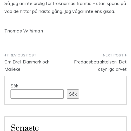
Så, jag är inte orolig för fröknarnas framtid – utan spänd på
vad de hittar på nästa gång. Jag vågar inte ens gissa.
Thomas Wihlman
Inläggsnavigering
Om Brel, Danmark och
Fredagsbetraktelsen: Det
Marieke
osynliga arvet
Sök
Sök
Senaste