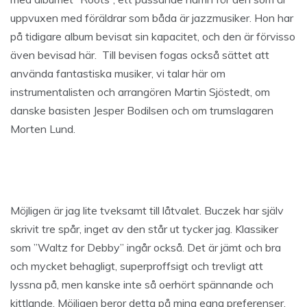
uppvuxen med föräldrar som båda är jazzmusiker. Hon har
på tidigare album bevisat sin kapacitet, och den är förvisso
även bevisad här. Till bevisen fogas också sättet att
använda fantastiska musiker, vi talar här om
instrumentalisten och arrangören Martin Sjöstedt, om
danske basisten Jesper Bodilsen och om trumslagaren
Morten Lund.
Möjligen är jag lite tveksamt till låtvalet. Buczek har själv
skrivit tre spår, inget av den står ut tycker jag. Klassiker
som ”Waltz for Debby” ingår också. Det är jämt och bra
och mycket behagligt, superproffsigt och trevligt att
lyssna på, men kanske inte så oerhört spännande och
kittlande. Möjligen beror detta på mina egna preferenser,