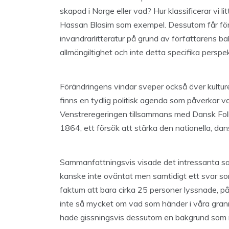
skapad i Norge eller vad? Hur klassificerar vi lit
Hassan Blasim som exempel. Dessutom får för
invandrarlitteratur på grund av författarens bak
allmängiltighet och inte detta specifika perspek
Förändringens vindar sveper också över kultur
finns en tydlig politisk agenda som påverkar v
Venstreregeringen tillsammans med Dansk Folkep
1864, ett försök att stärka den nationella, dan
Sammanfattningsvis visade det intressanta samt
kanske inte oväntat men samtidigt ett svar so
faktum att bara cirka 25 personer lyssnade, på
inte så mycket om vad som händer i våra grann
hade gissningsvis dessutom en bakgrund som 