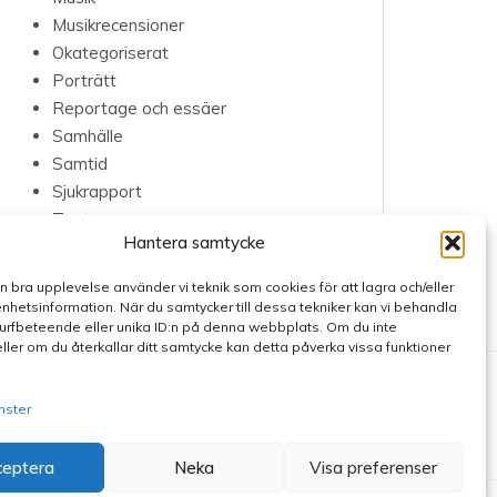
Musikrecensioner
Okategoriserat
Porträtt
Reportage och essäer
Samhälle
Samtid
Sjukrapport
Teater
Hantera samtycke
en bra upplevelse använder vi teknik som cookies för att lagra och/eller
hetsinformation. När du samtycker till dessa tekniker kan vi behandla
rfbeteende eller unika ID:n på denna webbplats. Om du inte
ller om du återkallar ditt samtycke kan detta påverka vissa funktioner
nster
ceptera
Neka
Visa preferenser