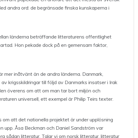
. Med andra ord: de begränsade finska kunskaperna i
lan länderna beträffande litteraturens offentlighet
är likartad. Hon pekade dock på en gemensam faktor,
är mer inåtvänt än de andra länderna. Danmark,
 krigsskildringar till följd av Danmarks insatser i Irak
len överens om att om man tar bort miljön och
turen universell, ett exempel är Philip Teirs texter.
 om att det nationella projektet är under upplösning
uren upp. Åsa Beckman och Daniel Sandström var
 sådan litteratur. Talar vi om norsk litteratur, litteratur