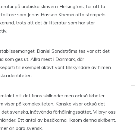
teratur på arabiska skriven i Helsingfors, för att ta
fattare som Jonas Hassen Khemiri ofta stämpeln
grund, trots att det är litteratur som har stor
tiv.
etablissemanget. Daniel Sandströms tes var att det
ad som ges ut. Allra mest i Danmark, där
arti till exempel aktivt varit tillskyndare av filmen
ska identiteten.
alet att det finns skillnader men också likheter,
m visar på komplexiteten. Kanske visar också det
 det svenska, inåtvända förhållningssättet. Vi bryr oss
länder. Ett antal av besökarna, liksom denna skribent,
mer än bara svensk.