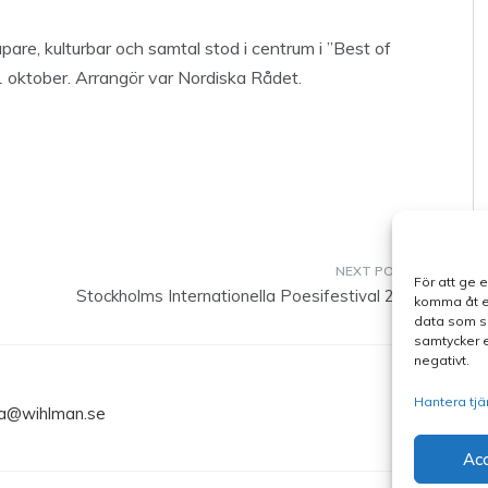
are, kulturbar och samtal stod i centrum i ”Best of
 oktober. Arrangör var Nordiska Rådet.
För att ge 
Stockholms Internationella Poesifestival 2015
komma åt en
data som su
samtycker e
negativt.
Hantera tjä
ma@wihlman.se
Ac