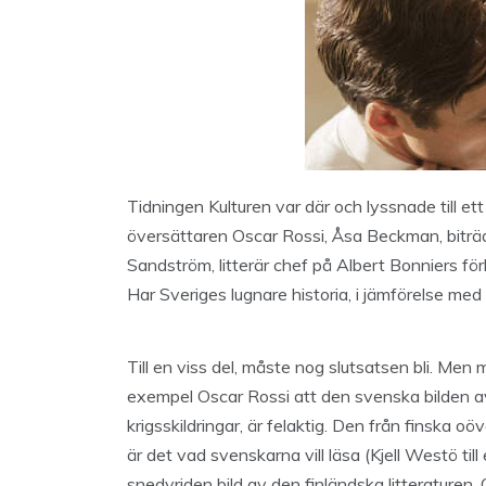
Tidningen Kulturen var där och lyssnade till e
översättaren Oscar Rossi, Åsa Beckman, bitr
Sandström, litterär chef på Albert Bonniers förl
Har Sveriges lugnare historia, i jämförelse med
Till en viss del, måste nog slutsatsen bli. Me
exempel Oscar Rossi att den svenska bilden av
krigsskildringar, är felaktig. Den från finska oö
är det vad svenskarna vill läsa (Kjell Westö t
snedvriden bild av den finländska litterature