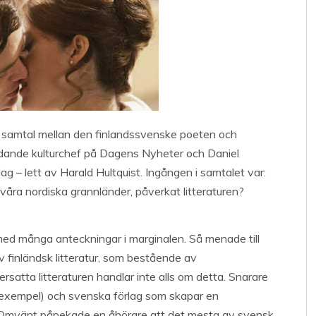
tt samtal mellan den finlandssvenske poeten och
ädande kulturchef på Dagens Nyheter och Daniel
ag – lett av Harald Hultquist. Ingången i samtalet var:
 våra nordiska grannländer, påverkat litteraturen?
n med många anteckningar i marginalen. Så menade till
 finländsk litteratur, som bestående av
versatta litteraturen handlar inte alls om detta. Snarare
ill exempel) och svenska förlag som skapar en
n. Omvänt påpekade en åhörare att det mesta av svensk