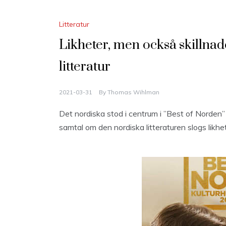
Litteratur
Likheter, men också skillna
litteratur
2021-03-31
By
Thomas Wihlman
Det nordiska stod i centrum i ”Best of Norden
samtal om den nordiska litteraturen slogs likhet