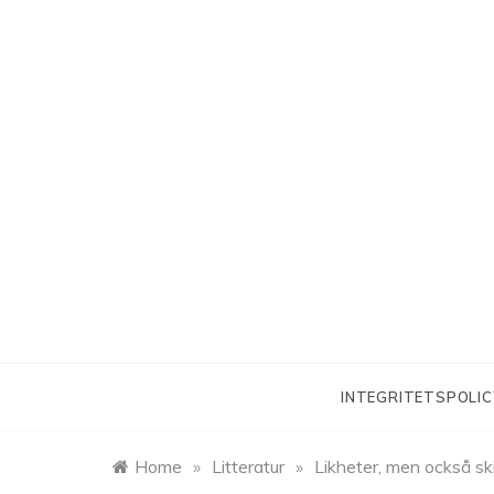
Skip
to
content
INTEGRITETSPOLIC
Home
»
Litteratur
»
Likheter, men också ski