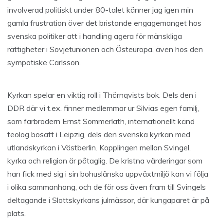
involverad politiskt under 80-talet känner jag igen min
gamla frustration över det bristande engagemanget hos
svenska politiker att i handling agera för mänskliga
rättigheter i Sovjetunionen och Östeuropa, även hos den
sympatiske Carlsson.
Kyrkan spelar en viktig roll i Thörnqvists bok. Dels den i
DDR där vi t.ex. finner medlemmar ur Silvias egen familj,
som farbrodern Ernst Sommerlath, internationellt känd
teolog bosatt i Leipzig, dels den svenska kyrkan med
utlandskyrkan i Västberlin. Kopplingen mellan Svingel,
kyrka och religion är påtaglig. De kristna värderingar som
han fick med sig i sin bohuslänska uppväxtmiljö kan vi följa
i olika sammanhang, och de för oss även fram till Svingels
deltagande i Slottskyrkans julmässor, där kungaparet är på
plats.