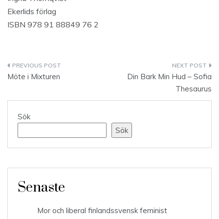
Ekerlids förlag
ISBN 978 91 88849 76 2
Inläggsnavigering
Möte i Mixturen
Din Bark Min Hud – Sofia
Thesaurus
Sök
Sök
Senaste
Mor och liberal finlandssvensk feminist