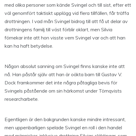
med olika personer som kände Svingel och till sist, efter ett
väl genomfört taktiskt upplägg vid flera tillfällen, får träffa
drottningen. I vad mån Svingel bidrog till att få ut delar av
drottningens familj till väst förblir oklart, men Silvia
förnekar inte att hon visste vem Svingel var och att han
kan ha haft betydelse.
Någon absolut sanning om Svingel finns kanske inte att
nå. Han påstår själv att han är oäkta barn till Gustav V.
Dock framkommer det inte några påtagliga bevis för
Svingels påstående om sin härkomst under Törnqvists
researcharbete.
Egentligen är den bakgrunden kanske mindre intressant,
men uppenbarligen spelade Svingel en roll i den handel
med människor, inklusive drottning Silvias släktingar, som