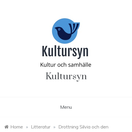
Skip
to
content
Kultursyn
Menu
Home
»
Litteratur
»
Drottning Silvia och den