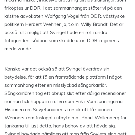
friköptes ur DDR. I det sammanhanget stöter vi på den
kristne advokaten Wolfgang Vogel från DDR, västtyske
politikern Herbert Wehner, ja, t.o.m. Willy Brandt. Det är
också fullt möjligt att Svingel hade en roll i andra
fritaganden, sådana som skedde utan DDR-regimens
medgivande.
Kanske var det också så att Svingel överdrev sin
betydelse, för att få en framträdande plattform i något
sammanhang efter en misslyckad sångarkarriär.
Sångkarriären tog ett abrupt slut efter dåliga recensioner
när han fick hoppa in i rollen som Erik i Värmlänningarna.
Historien om Sovjetunionens försök att få spionen
Wennerström frisläppt i utbyte mot Raoul Wallenberg för
tankarna till just detta, hans behov av att hävda sig.
Svingel hävdade nämligen att man från Sovjets sida gett