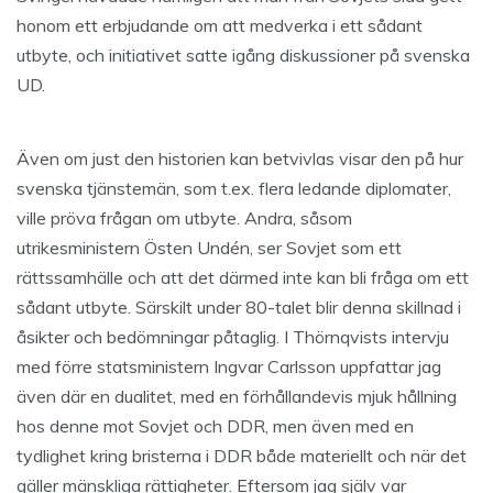
honom ett erbjudande om att medverka i ett sådant
utbyte, och initiativet satte igång diskussioner på svenska
UD.
Även om just den historien kan betvivlas visar den på hur
svenska tjänstemän, som t.ex. flera ledande diplomater,
ville pröva frågan om utbyte. Andra, såsom
utrikesministern Östen Undén, ser Sovjet som ett
rättssamhälle och att det därmed inte kan bli fråga om ett
sådant utbyte. Särskilt under 80-talet blir denna skillnad i
åsikter och bedömningar påtaglig. I Thörnqvists intervju
med förre statsministern Ingvar Carlsson uppfattar jag
även där en dualitet, med en förhållandevis mjuk hållning
hos denne mot Sovjet och DDR, men även med en
tydlighet kring bristerna i DDR både materiellt och när det
gäller mänskliga rättigheter. Eftersom jag själv var