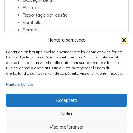
Okategoriserat
Porträtt
Reportage och essäer
Samhälle
Samtid
Sjukrapport
Hantera samtycke
Teater
För att ge en bra upplevelse använder vi teknik som cookies för att
lagra och/eller komma åt enhetsinformation. När du samtycker till
dessa tekniker kan vi behandla data som surfbeteende eller unika
ID:n på denna webbplats. Om du inte samtycker eller om du
återkallar ditt samtycke kan detta påverka vissa funktioner negativt.
Hantera tjänster
Ansvarig utgivare: Thomas Wihlman. Adress:
firma@wihlman.se
Acceptera
Neka
Copyright All Rights Reserved 2025
Visa preferenser
Proudly powered by WordPress
|
Theme: Polite by