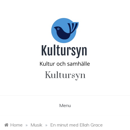
Skip
to
content
Kultursyn
Menu
Home
»
Musik
»
En minut med Ellah Grace